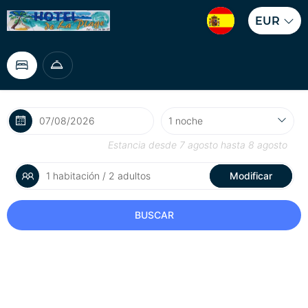
EUR
Estancia desde
7 agosto
hasta
8 agosto
1 habitación / 2 adultos
Modificar