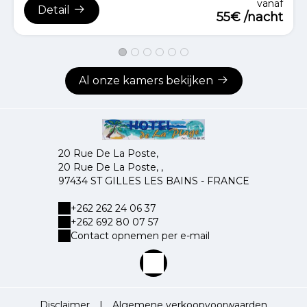
vanaf
Detail
55€ /nacht
Al onze kamers bekijken
20 Rue De La Poste,
20 Rue De La Poste, ,
97434 ST GILLES LES BAINS - FRANCE
+262 262 24 06 37
+262 692 80 07 57
Contact opnemen per e-mail
Disclaimer
|
Algemene verkoopvoorwaarden