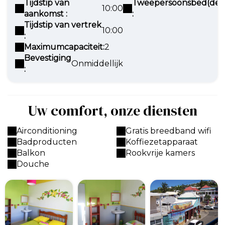
Tijdstip van
Tweepersoonsbed(den
10:00
aankomst :
:
Tijdstip van vertrek
10:00
:
Maximumcapaciteit:
2
Bevestiging
Onmiddellijk
:
Uw comfort, onze diensten
Airconditioning
Gratis breedband wifi
Badproducten
Koffiezetapparaat
Balkon
Rookvrije kamers
Douche