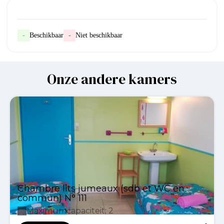
-
Beschikbaar
-
Niet beschikbaar
Onze andere kamers
Chambre lits jumeaux (sdb et WC en
commun) N° 111
Maximumcapaciteit: 2