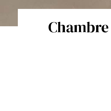
Chambre l
Voorstelling
Tijdstip van aankomst :
10:00
Eenpersoons
Tijdstip van vertrek :
10:00
Maximumcapaciteit:
2
Bevestiging :
Onmiddellijk