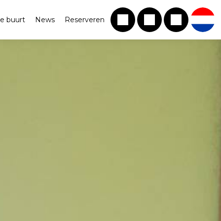
e buurt
News
Reserveren