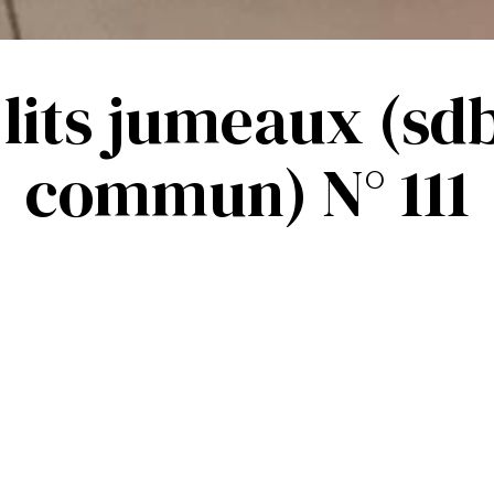
its jumeaux (sd
commun) N° 111
bed(den) :
2
Va