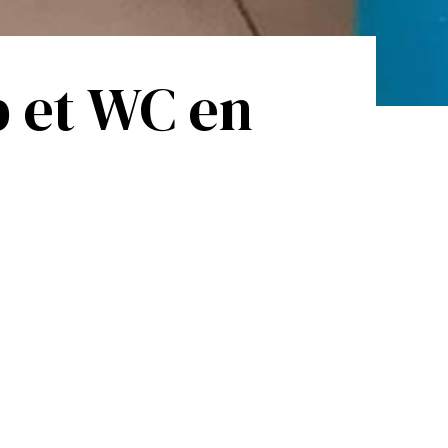
b et WC en
vanaf
55€ /nacht
n
tot