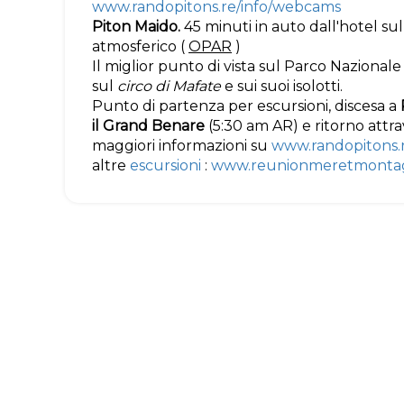
www.randopitons.re/info/webcams
Piton Maido.
45 minuti in auto dall'hotel su
atmosferico (
OPAR
)
Il miglior punto di vista sul Parco Nazion
sul
circo di Mafate
e sui suoi isolotti.
Punto di partenza per escursioni, discesa a
il Grand Benare
(5:30 am AR) e ritorno attr
maggiori informazioni su
www.randopitons.
altre
escursioni
:
www.reunionmeretmonta